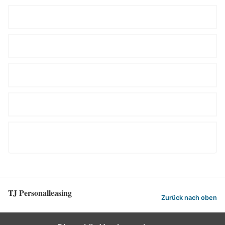
Wer übernimmt die Kosten für die Unterkunft?
Was ist, wenn ich kein Auto habe?
Wie ist die Urlaubsplanung geregelt?
Wie bin ich als Mitarbeiter versichert?
Besteht die Möglichkeit von einem ausleihenden
Unternehmen anschließend übernommen zu werden?
TJ Personalleasing
Zurück nach oben